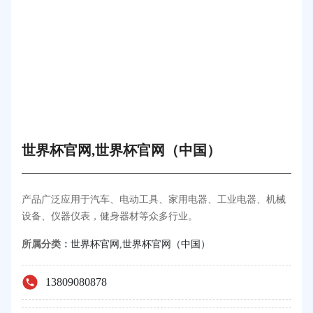
世界杯官网,世界杯官网（中国）
产品广泛应用于汽车、电动工具、家用电器、工业电器、机械
设备、仪器仪表，健身器材等众多行业。
所属分类：
世界杯官网,世界杯官网（中国）
13809080878