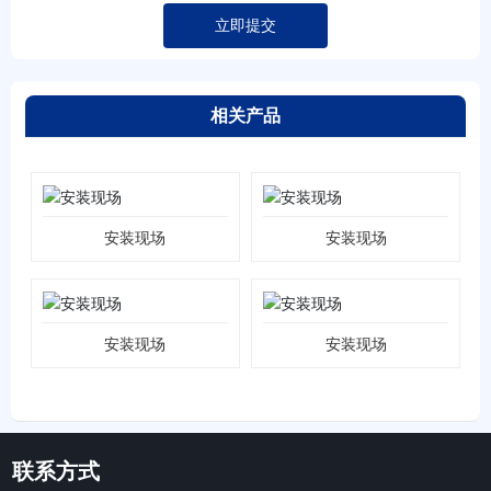
立即提交
相关产品
安装现场
安装现场
安装现场
安装现场
联系方式