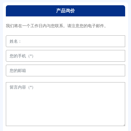
产品询价
我们将在一个工作日内与您联系。请注意您的电子邮件。