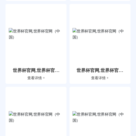
世界杯官网,世界杯官网
世界杯官网,世界杯官网
（中国）
（中国）
查看详情 +
查看详情 +