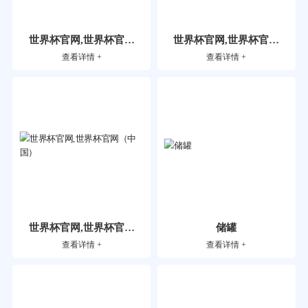
世界杯官网,世界杯官网
世界杯官网,世界杯官网
（中国）
（中国）
查看详情 +
查看详情 +
世界杯官网,世界杯官网
储罐
（中国）
查看详情 +
查看详情 +