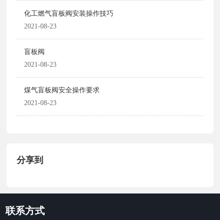
化工燃气盲板阀安装操作技巧
2021-08-23
盲板阀
2021-08-23
煤气盲板阀安全操作要求
2021-08-23
分享到
联系方式