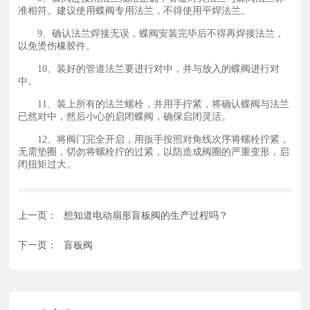
准相符。建议使用蝶阀专用法兰，不得使用平焊法兰。
9、确认法兰焊接无误，蝶阀安装完毕后不得再焊接法兰，
以免烫伤橡胶件。
10、装好的管道法兰要进行对中，并与放入的蝶阀进行对
中。
11、装上所有的法兰螺栓，并用手拧紧，将确认蝶阀与法兰
已然对中，然后小心的启闭蝶阀，确保启闭灵活。
12、将阀门完全开启，用扳手按照对角线次序将螺栓拧紧，
无需垫圈，切勿将螺栓拧的过紧，以防造成阀圈的严重变形，启
闭扭矩过大。
上一页：
想知道电动扇形盲板阀的生产过程吗？
下一页：
盲板阀