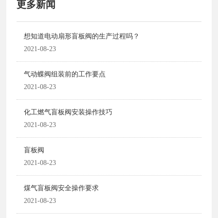
更多新闻
想知道电动扇形盲板阀的生产过程吗？
2021-08-23
气动蝶阀组装前的工作要点
2021-08-23
化工燃气盲板阀安装操作技巧
2021-08-23
盲板阀
2021-08-23
煤气盲板阀安全操作要求
2021-08-23